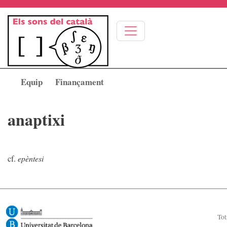
Vés al contingut
Equip
Finançament
anaptixi
cf.
epèntesi
Image
Tot