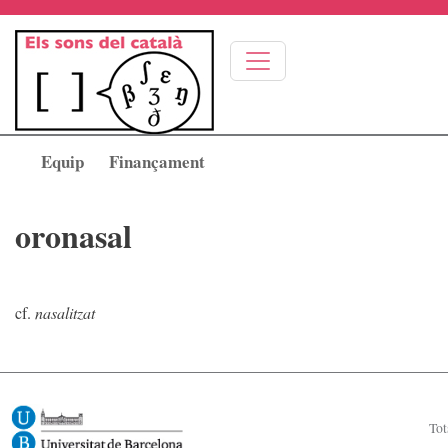
Vés al contingut
Equip
Finançament
oronasal
cf.
nasalitzat
Image
Tot