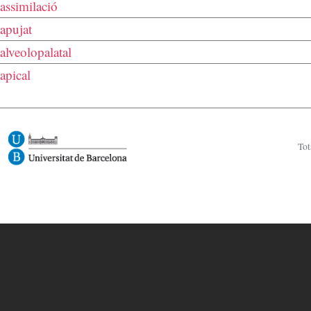
assimilació
apujat
alveolopalatal
apical
Image
Tot