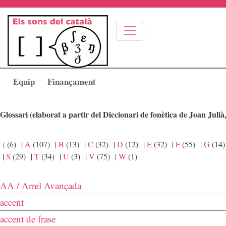
Vés al contingut
Equip
Finançament
Glossari
(
(6)
|
A
(107)
|
B
(13)
|
C
(32)
|
D
(12)
|
E
(32)
|
F
(55)
|
G
(14)
|
S
(29)
|
T
(34)
|
U
(3)
|
V
(75)
|
W
(1)
AA / Arrel Avançada
accent
accent de frase