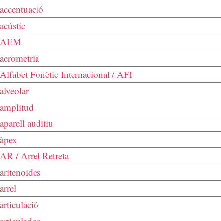
accentuació
acústic
AEM
aerometria
Alfabet Fonètic Internacional / AFI
alveolar
amplitud
aparell auditiu
àpex
AR / Arrel Retreta
aritenoides
arrel
articulació
articulador